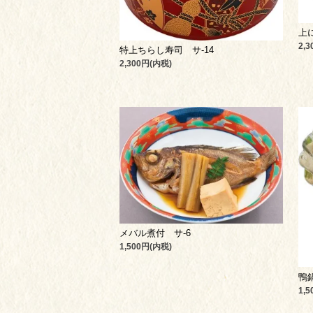
上
2,
特上ちらし寿司 サ-14
2,300円(内税)
メバル煮付 サ-6
1,500円(内税)
鴨鍋
1,