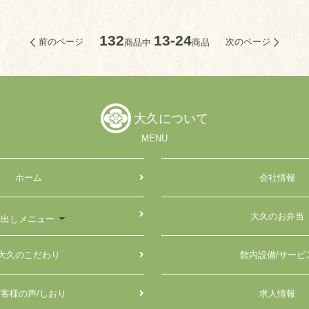
132
13-24
前のページ
次のページ
商品中
商品
大久について
MENU
ホーム
会社情報
大久のお弁当
仕出しメニュー
大久のこだわり
館内設備/サービ
客様の声/しおり
求人情報