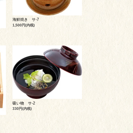
海鮮焼き サ-7
1,500円(内税)
吸い物 サ-2
330円(内税)