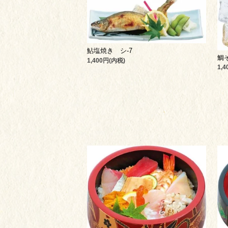
鮎塩焼き シ-7
鯛
1,400円(内税)
1,