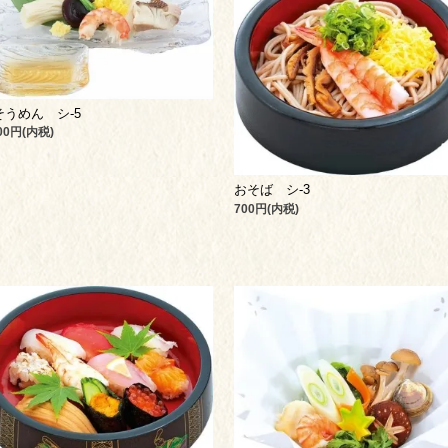
そうめん シ-5
400円(内税)
おそば シ-3
700円(内税)