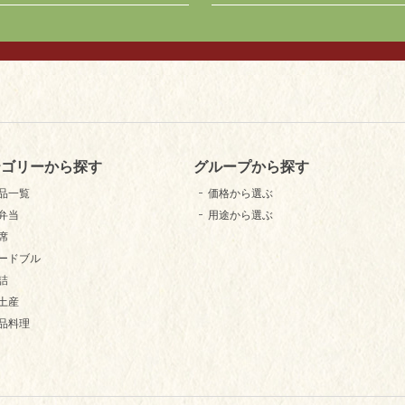
テゴリーから探す
グループから探す
品一覧
価格から選ぶ
弁当
用途から選ぶ
席
ードブル
詰
土産
品料理