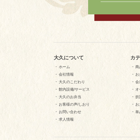
大久について
カ
ホーム
商
会社情報
お
大久のこだわり
会
館内設備/サービス
オ
大久のお弁当
折
お客様の声/しおり
お
お問い合わせ
単
求人情報