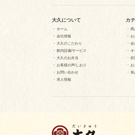
大久について
カ
ホーム
商
会社情報
お
大久のこだわり
会
館内設備/サービス
オ
大久のお弁当
折
お客様の声/しおり
お
お問い合わせ
単
求人情報