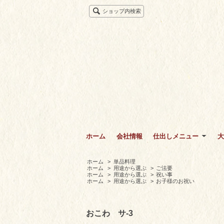
ショップ内検索
ホーム
会社情報
仕出しメニュー
大
ホーム
>
単品料理
ホーム
>
用途から選ぶ
>
ご法要
ホーム
>
用途から選ぶ
>
祝い事
ホーム
>
用途から選ぶ
>
お子様のお祝い
おこわ サ-3