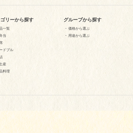
テゴリーから探す
グループから探す
品一覧
価格から選ぶ
弁当
用途から選ぶ
席
ードブル
詰
土産
品料理