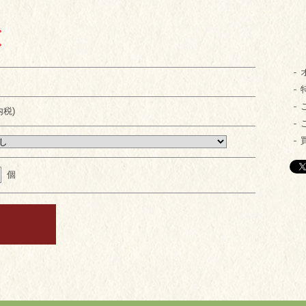
。
。
内税)
個