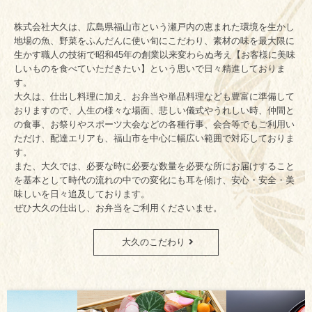
株式会社大久は、広島県福山市という瀬戸内の恵まれた環境を生かし
地場の魚、野菜をふんだんに使い旬にこだわり、素材の味を最大限に
生かす
職人の技術で昭和45年の創業以来変わらぬ考え【お客様に美味
しいものを
食べていただきたい】という思いで日々精進しておりま
す。
大久は、仕出し料理に加え、お弁当や単品料理なども豊富に準備して
おりますので、人生の様々な場面、悲しい儀式やうれしい時、仲間と
の食事、お祭りやスポーツ大会などの各種行事、会合等でもご利用い
ただけ、配達エリアも、福山市を中心に幅広い範囲で対応しておりま
す。
また、大久では、必要な時に必要な数量を必要な所にお届けすること
を基本として
時代の流れの中での変化にも耳を傾け、安心・安全・美
味しいを
日々追及しております。
ぜひ大久の仕出し、お弁当をご利用くださいませ。
大久のこだわり