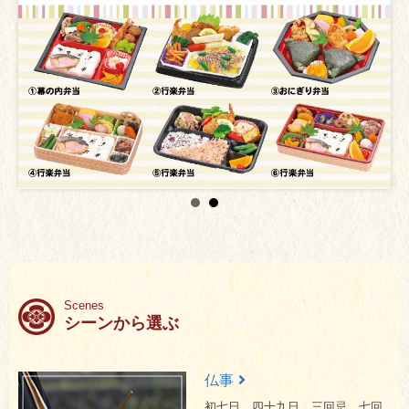
Scenes
シーンから選ぶ
仏事
初七日、四十九日、三回忌、
七回