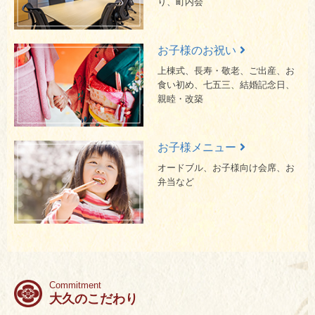
り、
町内会
お子様のお祝い
上棟式、長寿・敬老、ご出産、
お
食い初め、七五三、結婚記念日、
親睦・改築
お子様メニュー
オードブル、お子様向け会席、
お
弁当など
Commitment
大久のこだわり