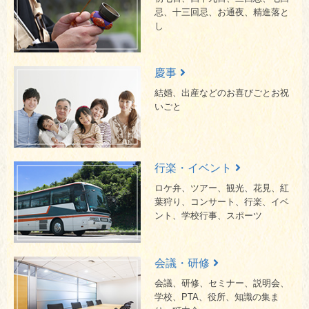
忌、十三回忌、お通夜、精進落と
し
慶事
結婚、出産などのお喜びごと
お祝
いごと
行楽・イベント
ロケ弁、ツアー、観光、花見、
紅
葉狩り、コンサート、行楽、
イベ
ント、学校行事、スポーツ
会議・研修
会議、研修、セミナー、説明会、
学校、PTA、役所、知識の集ま