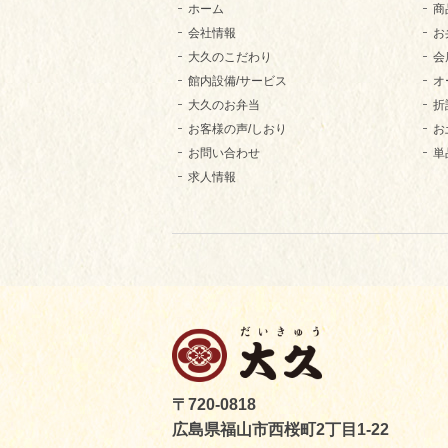
ホーム
商
会社情報
お
大久のこだわり
会
館内設備/サービス
オ
大久のお弁当
折
お客様の声/しおり
お
お問い合わせ
単
求人情報
〒720-0818
広島県福山市西桜町2丁目1-22