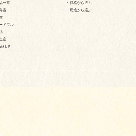
品一覧
価格から選ぶ
弁当
用途から選ぶ
席
ードブル
詰
土産
品料理