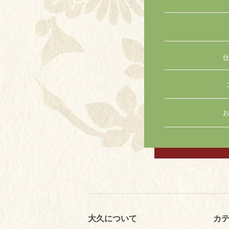
お
大久について
カ