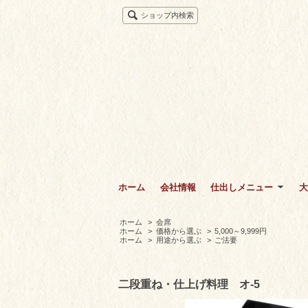
ショップ内検索
ホーム
会社情報
仕出しメニュー
大
ホーム
>
会席
ホーム
>
価格から選ぶ
>
5,000～9,999円
ホーム
>
用途から選ぶ
>
ご法要
二段重ね・仕上げ料理 オ-5