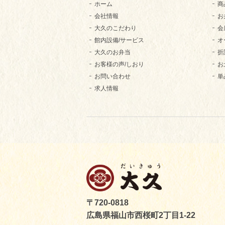
ホーム
商
会社情報
お
大久のこだわり
会
館内設備/サービス
オ
大久のお弁当
折
お客様の声/しおり
お
お問い合わせ
単
求人情報
〒720-0818
広島県福山市西桜町2丁目1-22