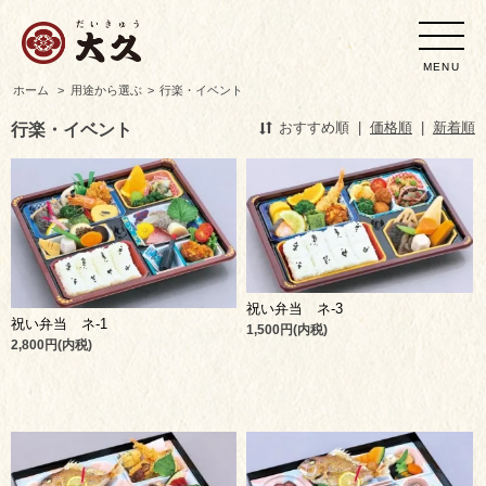
MENU
ホーム
>
用途から選ぶ
>
行楽・イベント
行楽・イベント
おすすめ順
|
価格順
|
新着順
祝い弁当 ネ-3
祝い弁当 ネ-1
1,500円(内税)
2,800円(内税)