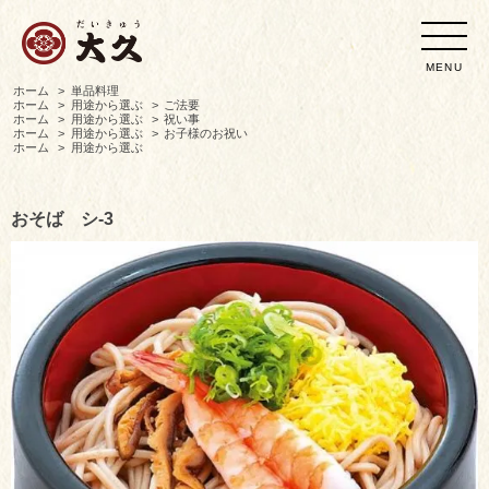
MENU
ホーム
>
単品料理
ホーム
>
用途から選ぶ
>
ご法要
ホーム
>
用途から選ぶ
>
祝い事
ホーム
>
用途から選ぶ
>
お子様のお祝い
ホーム
>
用途から選ぶ
おそば シ-3