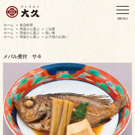
MENU
ホーム
>
単品料理
ホーム
>
用途から選ぶ
>
ご法要
ホーム
>
用途から選ぶ
>
祝い事
ホーム
>
用途から選ぶ
>
お子様のお祝い
メバル煮付 サ-6