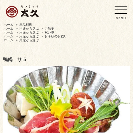
MENU
ホーム
>
単品料理
ホーム
>
用途から選ぶ
>
ご法要
ホーム
>
用途から選ぶ
>
祝い事
ホーム
>
用途から選ぶ
>
お子様のお祝い
ホーム
>
用途から選ぶ
鴨鍋 サ-5