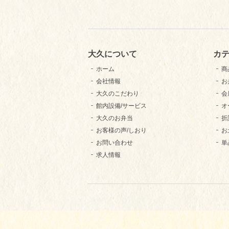
大久について
カ
ホーム
商
会社情報
お
大久のこだわり
会
館内設備/サービス
オ
大久のお弁当
折
お客様の声/しおり
お
お問い合わせ
単
求人情報