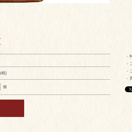
。
。
内税)
個