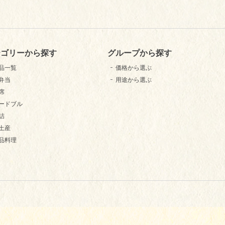
テゴリーから探す
グループから探す
品一覧
価格から選ぶ
弁当
用途から選ぶ
席
ードブル
詰
土産
品料理