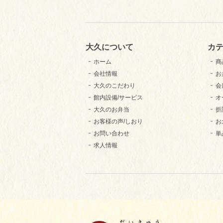
大久について
カ
ホーム
商
会社情報
お
大久のこだわり
会
館内設備/サービス
オ
大久のお弁当
折
お客様の声/しおり
お
お問い合わせ
単
求人情報