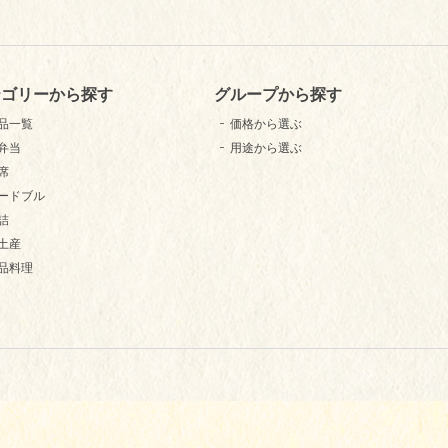
テゴリーから探す
グループから探す
品一覧
価格から選ぶ
弁当
用途から選ぶ
席
ードブル
詰
土産
品料理