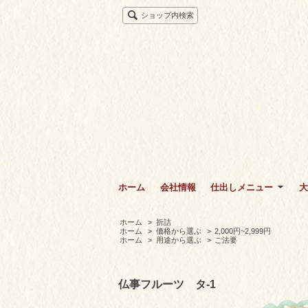
ショップ内検索
ホーム
会社情報
仕出しメニュー
大
ホーム
>
折詰
ホーム
>
価格から選ぶ
>
2,000円~2,999円
ホーム
>
用途から選ぶ
>
ご法要
仏事フルーツ タ-1