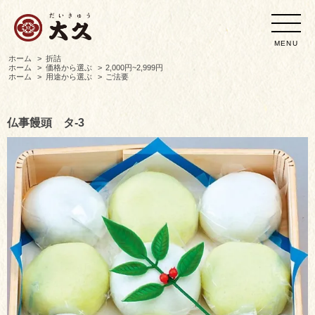
MENU
ホーム
>
折詰
ホーム
>
価格から選ぶ
>
2,000円~2,999円
ホーム
>
用途から選ぶ
>
ご法要
仏事饅頭 タ-3