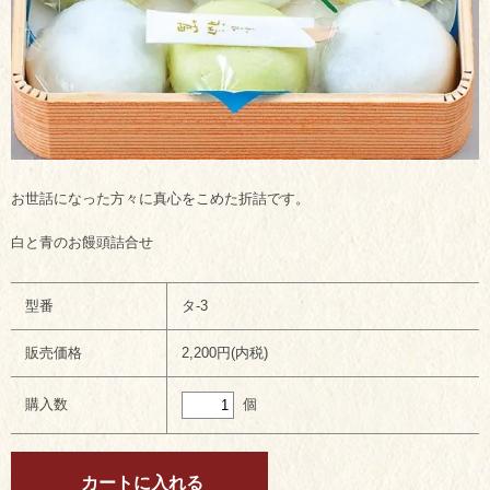
お世話になった方々に真心をこめた折詰です。
白と青のお饅頭詰合せ
型番
タ-3
販売価格
2,200円(内税)
個
購入数