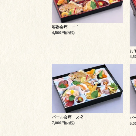
容器会席 ニ-1
4,500円(内税)
お
4,
パール会席 ヌ-2
パ
7,000円(内税)
5,