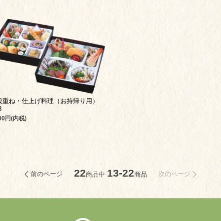
段重ね・仕上げ料理（お持帰り用）
8
000円(内税)
22
13-22
前のページ
次のページ
商品中
商品