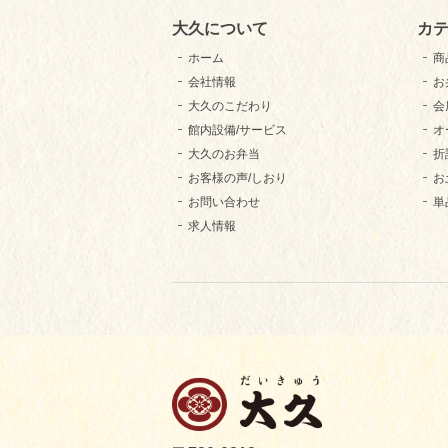
大久について
カ
ホーム
商
会社情報
お
大久のこだわり
会
館内設備/サービス
オ
大久のお弁当
折
お客様の声/しおり
お
お問い合わせ
単
求人情報