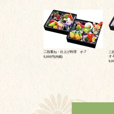
二段重ね・仕上げ料理 オ-7
二
オ-
5,000円(内税)
6,