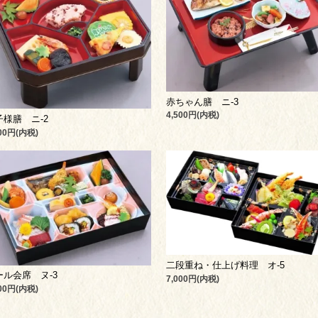
赤ちゃん膳 ニ-3
4,500円(内税)
子様膳 ニ-2
500円(内税)
二段重ね・仕上げ料理 オ-5
ール会席 ヌ-3
7,000円(内税)
000円(内税)