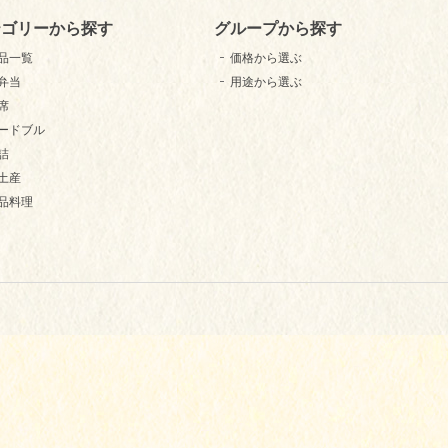
テゴリーから探す
グループから探す
品一覧
価格から選ぶ
弁当
用途から選ぶ
席
ードブル
詰
土産
品料理