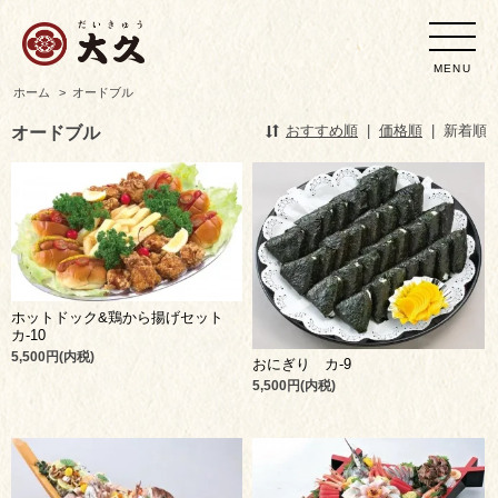
MENU
ホーム
>
オードブル
オードブル
おすすめ順
|
価格順
|
新着順
ホットドック&鶏から揚げセット
カ-10
5,500円(内税)
おにぎり カ-9
5,500円(内税)