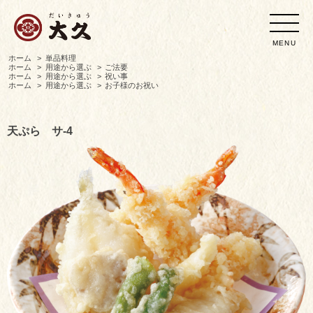
MENU
ホーム
>
単品料理
ホーム
>
用途から選ぶ
>
ご法要
ホーム
>
用途から選ぶ
>
祝い事
ホーム
>
用途から選ぶ
>
お子様のお祝い
天ぷら サ-4