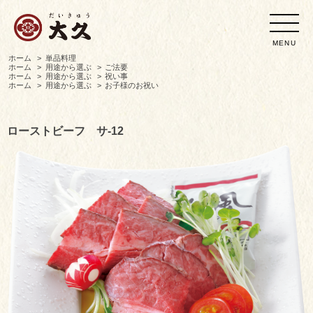
MENU
ホーム
>
単品料理
ホーム
>
用途から選ぶ
>
ご法要
ホーム
>
用途から選ぶ
>
祝い事
ホーム
>
用途から選ぶ
>
お子様のお祝い
ローストビーフ サ-12