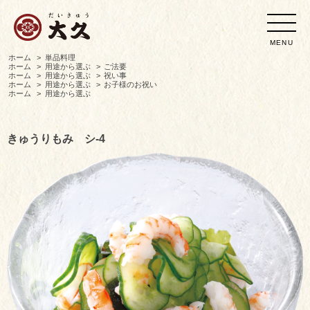
MENU
ホーム
>
単品料理
ホーム
>
用途から選ぶ
>
ご法要
ホーム
>
用途から選ぶ
>
祝い事
ホーム
>
用途から選ぶ
>
お子様のお祝い
ホーム
>
用途から選ぶ
きゅうりもみ シ-4