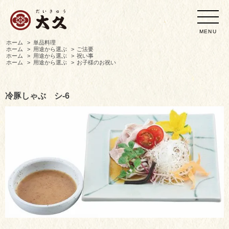
MENU
ホーム
>
単品料理
ホーム
>
用途から選ぶ
>
ご法要
ホーム
>
用途から選ぶ
>
祝い事
ホーム
>
用途から選ぶ
>
お子様のお祝い
冷豚しゃぶ シ-6