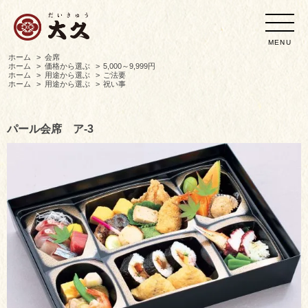
MENU
ホーム
>
会席
ホーム
>
価格から選ぶ
>
5,000～9,999円
ホーム
>
用途から選ぶ
>
ご法要
ホーム
>
用途から選ぶ
>
祝い事
パール会席 ア-3