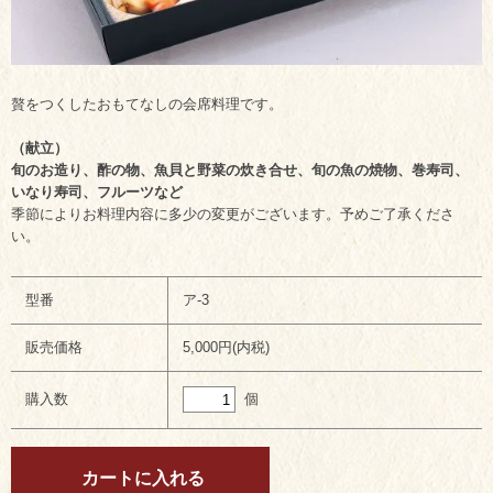
贅をつくしたおもてなしの会席料理です。
（献立）
旬のお造り、酢の物、魚貝と野菜の炊き合せ、旬の魚の焼物、巻寿司、
いなり寿司、フルーツなど
季節によりお料理内容に多少の変更がございます。予めご了承くださ
い。
型番
ア-3
販売価格
5,000円(内税)
個
購入数