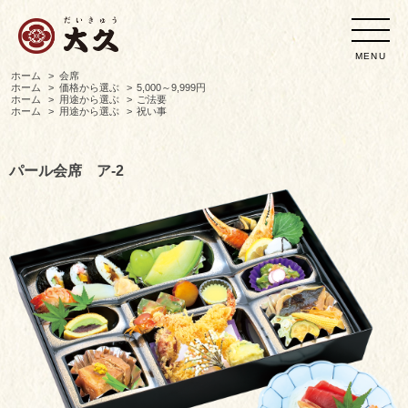
MENU
ホーム
>
会席
ホーム
>
価格から選ぶ
>
5,000～9,999円
ホーム
>
用途から選ぶ
>
ご法要
ホーム
>
用途から選ぶ
>
祝い事
パール会席 ア-2