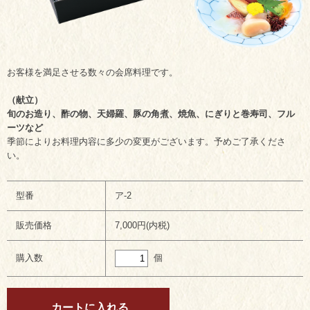
お客様を満足させる数々の会席料理です。
（献立）
旬のお造り、酢の物、天婦羅、豚の角煮、焼魚、にぎりと巻寿司、フル
ーツなど
季節によりお料理内容に多少の変更がございます。予めご了承くださ
い。
型番
ア-2
販売価格
7,000円(内税)
個
購入数