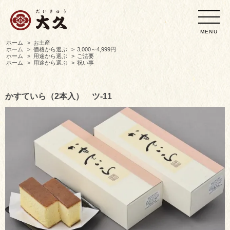
MENU
ホーム
>
お土産
ホーム
>
価格から選ぶ
>
3,000～4,999円
ホーム
>
用途から選ぶ
>
ご法要
ホーム
>
用途から選ぶ
>
祝い事
かすていら（2本入） ツ-11