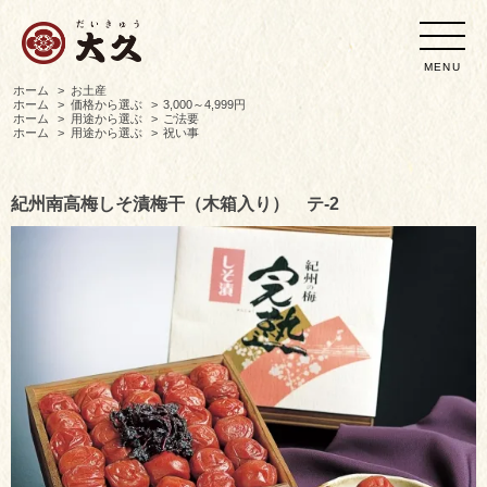
MENU
ホーム
>
お土産
ホーム
>
価格から選ぶ
>
3,000～4,999円
ホーム
>
用途から選ぶ
>
ご法要
ホーム
>
用途から選ぶ
>
祝い事
紀州南高梅しそ漬梅干（木箱入り） テ-2