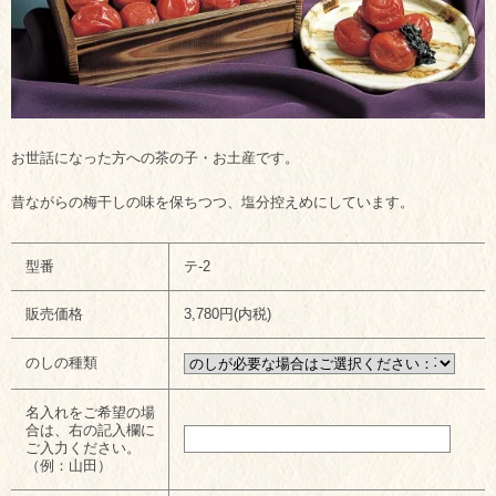
お世話になった方への茶の子・お土産です。
昔ながらの梅干しの味を保ちつつ、塩分控えめにしています。
型番
テ-2
販売価格
3,780円(内税)
のしの種類
名入れをご希望の場
合は、右の記入欄に
ご入力ください。
（例：山田）