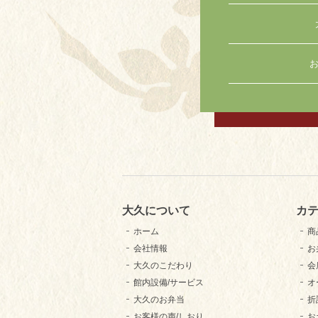
お
大久について
カ
ホーム
商
会社情報
お
大久のこだわり
会
館内設備/サービス
オ
大久のお弁当
折
お客様の声/しおり
お