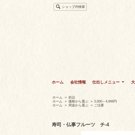
ショップ内検索
ホーム
会社情報
仕出しメニュー
大
ホーム
>
折詰
ホーム
>
価格から選ぶ
>
3,000～4,999円
ホーム
>
用途から選ぶ
>
ご法要
寿司・仏事フルーツ チ-4