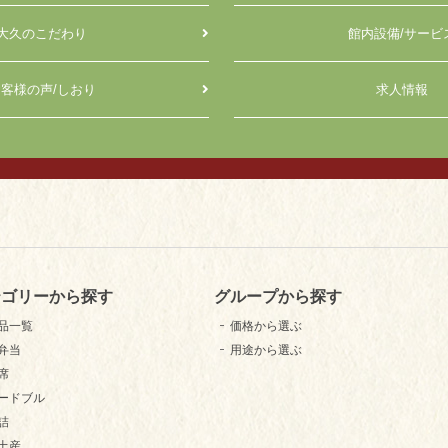
大久のこだわり
館内設備/サービ
客様の声/しおり
求人情報
テゴリーから探す
グループから探す
品一覧
価格から選ぶ
弁当
用途から選ぶ
席
ードブル
詰
土産