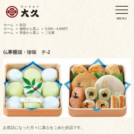
MENU
ホーム
>
折詰
ホーム
>
価格から選ぶ
>
3,000～4,999円
ホーム
>
用途から選ぶ
>
ご法要
仏事饅頭・珍味 チ-2
お世話になった方々に真心をこめた折詰です。