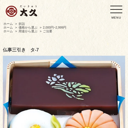
MENU
ホーム
>
折詰
ホーム
>
価格から選ぶ
>
2,000円~2,999円
ホーム
>
用途から選ぶ
>
ご法要
仏事三引き タ-7