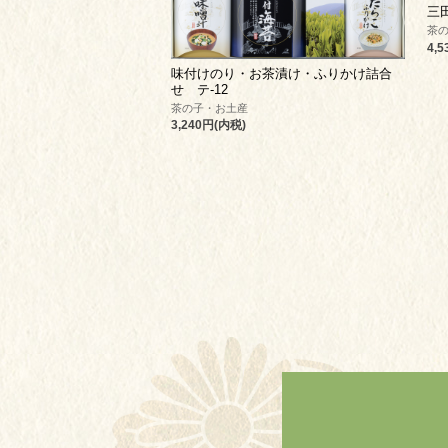
三
茶
4,
味付けのり・お茶漬け・ふりかけ詰合
せ テ-12
茶の子・お土産
3,240円(内税)