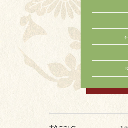
お
大久について
カ