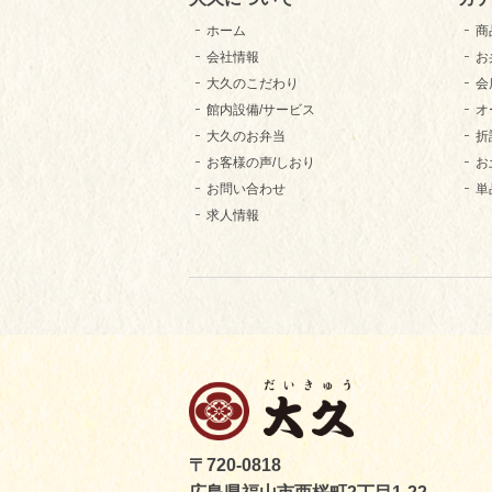
ホーム
商
会社情報
お
大久のこだわり
会
館内設備/サービス
オ
大久のお弁当
折
お客様の声/しおり
お
お問い合わせ
単
求人情報
〒720-0818