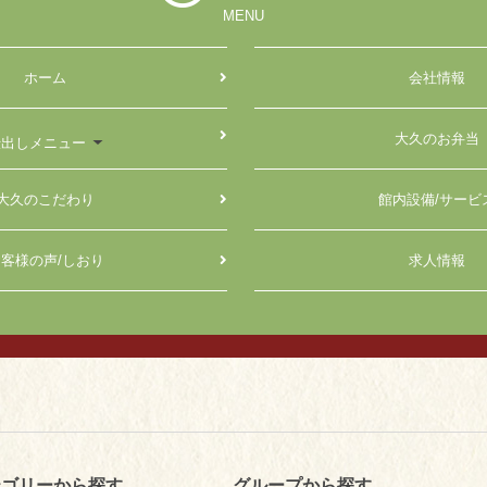
MENU
ホーム
会社情報
大久のお弁当
仕出しメニュー
大久のこだわり
館内設備/サービ
客様の声/しおり
求人情報
テゴリーから探す
グループから探す