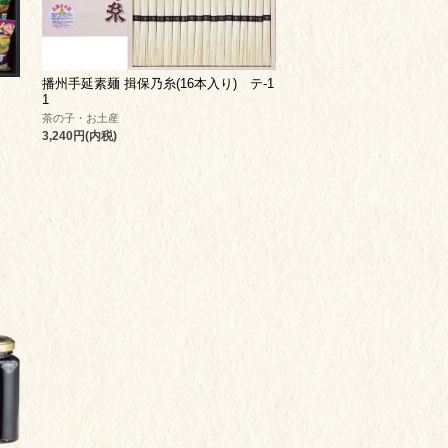
播州手延素麺 揖保乃糸(16本入り) テ-1
1
茶の子・お土産
3,240円(内税)