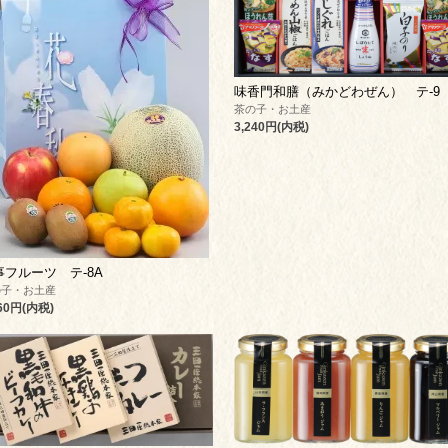
味香門和膳（みかどわぜん） テ-9
茶の子・お土産
3,240円(内税)
事フルーツ テ-8A
の子・お土産
860円(内税)