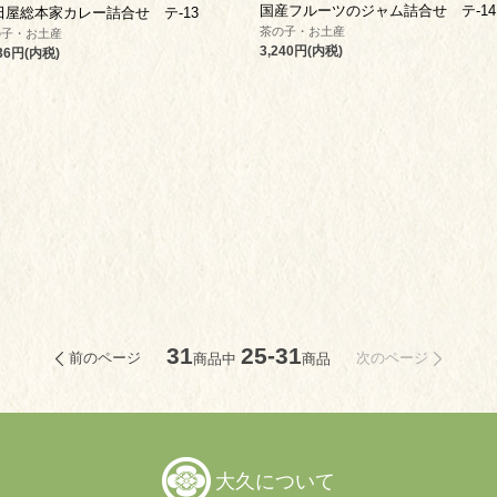
国産フルーツのジャム詰合せ テ-14
田屋総本家カレー詰合せ テ-13
茶の子・お土産
の子・お土産
3,240円(内税)
536円(内税)
31
25-31
前のページ
次のページ
商品中
商品
大久について