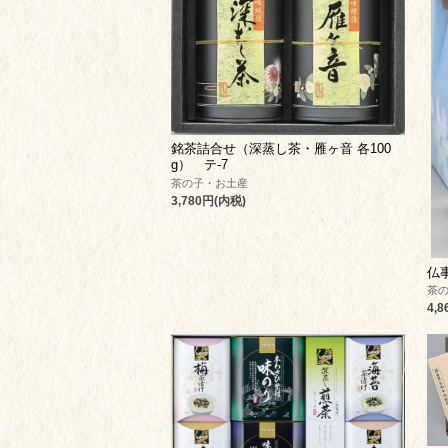
銘茶詰合せ（深蒸し茶・雁ヶ音 各100
g） テ-7
茶の子・お土産
3,780円(内税)
仏
茶
4,