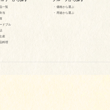
品一覧
価格から選ぶ
弁当
用途から選ぶ
席
ードブル
詰
土産
品料理