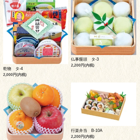
仏事饅頭 タ-3
2,200円(内税)
乾物 タ-4
2,000円(内税)
行楽弁当 B-10A
2,200円(内税)