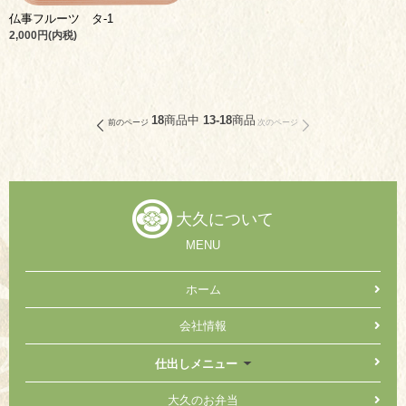
仏事フルーツ タ-1
2,000円(内税)
18
商品中
13-18
商品
前のページ
次のページ
大久について
MENU
ホーム
会社情報
仕出しメニュー
大久のお弁当